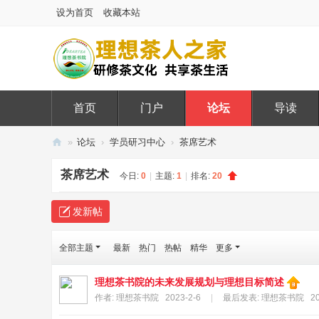
设为首页
收藏本站
首页
门户
论坛
导读
»
论坛
›
学员研习中心
›
茶席艺术
排行榜
理
茶席艺术
今日:
0
|
主题:
1
|
排名:
20
想
茶
发新帖
人
之
全部主题
最新
热门
热帖
精华
更多
家
理想茶书院的未来发展规划与理想目标简述
作者:
理想茶书院
2023-2-6
|
最后发表:
理想茶书院
20