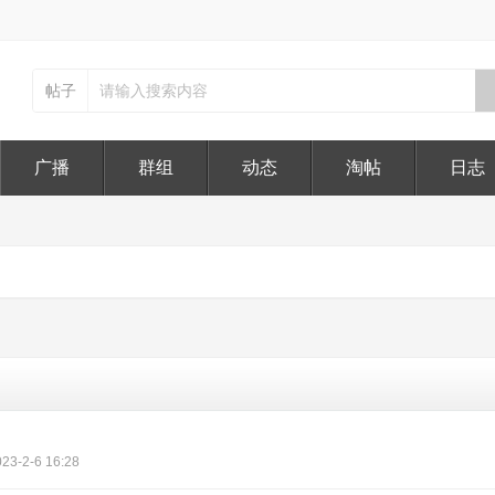
帖子
广播
群组
动态
淘帖
日志
23-2-6 16:28