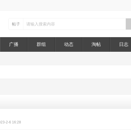
帖子
广播
群组
动态
淘帖
日志
23-2-6 16:28