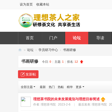
设为首页
收藏本站
首页
门户
论坛
导读
»
论坛
›
学员研习中心
›
书画研修
排行榜
理
书画研修
今日:
0
|
主题:
1
|
排名:
12
想
茶
发新帖
人
之
全部主题
最新
热门
热帖
精华
更多
家
理想茶书院的未来发展规划与理想目标简述
作者:
理想茶书院
2023-2-6
|
最后发表:
理想茶书院
20