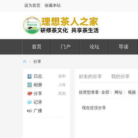
设为首页
收藏本站
首页
门户
论坛
导读
›
分享
排行榜
理
日志
好友的分享
我的分享
发布
想
相册
上传
茶
按类型查看:
全部
|
网址
|
视频
分享
添加
人
记录
之
现在还没分享
广播
家